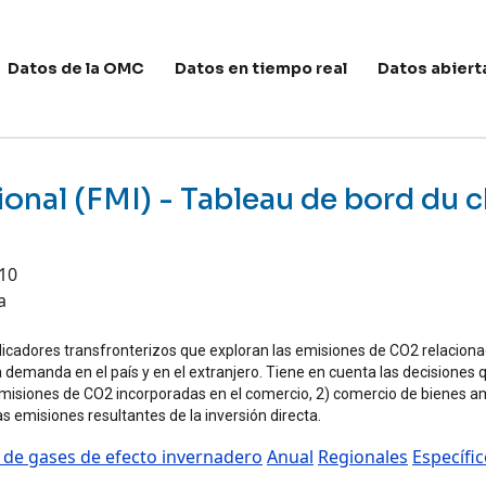
avegación principal
Datos de la OMC
Datos en tiempo real
Datos abiert
ional (FMI) - Tableau de bord du
:10
a
ndicadores transfronterizos que exploran las emisiones de CO2 relacion
la demanda en el país y en el extranjero. Tiene en cuenta las decision
 emisiones de CO2 incorporadas en el comercio, 2) comercio de bienes a
s emisiones resultantes de la inversión directa.
 de gases de efecto invernadero
Anual
Regionales
Específic