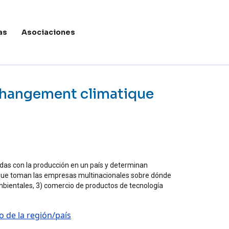
as
Asociaciones
Menú de c
 changement climatique
adas con la producción en un país y determinan
es que toman las empresas multinacionales sobre dónde
mbientales, 3) comercio de productos de tecnología
o de la región/país