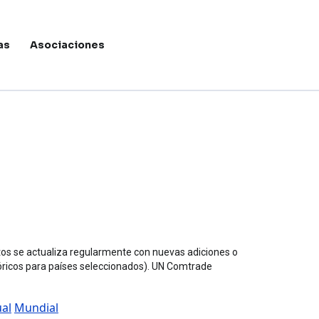
as
Asociaciones
Menú de c
datos se actualiza regularmente con nuevas adiciones o
tóricos para países seleccionados). UN Comtrade
al
Mundial