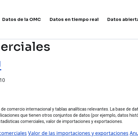
avegación principal
Datos de la OMC
Datos en tiempo real
Datos abiert
erciales
U
:10
s de comercio internacional y tablas analíticas relevantes. La base de 
licaciones que tienen otros conjuntos de datos (por ejemplo, datos his
stadísticas comerciales, valor de importaciones y exportaciones.
 comerciales
Valor de las importaciones y exportaciones
Anu