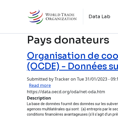
Skip to main content
N
Data Lab
Pays donateurs
Organisation de co
(OCDE) - Données sur
Submitted by
Tracker
on
Tue 31/01/2023 - 09:
about Organisation de coopératio
Read more
https://data.oecd.org/oda/net-oda.htm
Description
La base de données fournit des données sur les subventi
agences multilatérales qui sont : (a) entrepris par le s
conditions financières avantageuses (s'il s'agit d'un pr