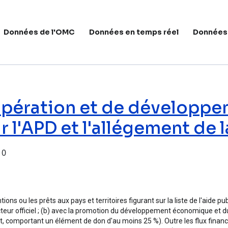
avigation principale
Données de l'OMC
Données en temps réel
Données
opération et de développ
 l'APD et l'allégement de l
10
n et de développement économiques (OCDE) - Données sur l
ons ou les prêts aux pays et territoires figurant sur la liste de l'aid
ecteur officiel ; (b) avec la promotion du développement économique et d
êt, comportant un élément de don d'au moins 25 %). Outre les flux financi