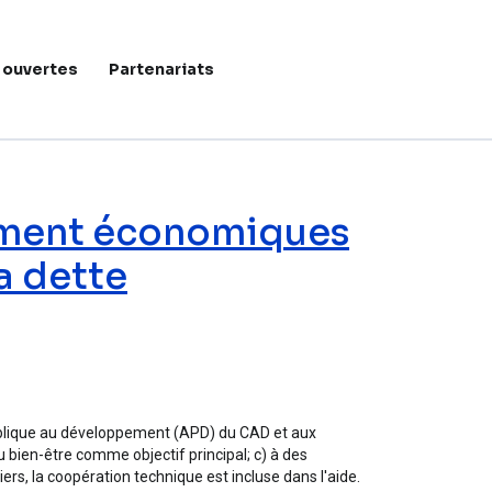
 ouvertes
Partenariats
Menu du c
ement économiques
a dette
'APD et l'allégement de la dette
e publique au développement (APD) du CAD et aux
u bien-être comme objectif principal; c) à des
ers, la coopération technique est incluse dans l'aide.