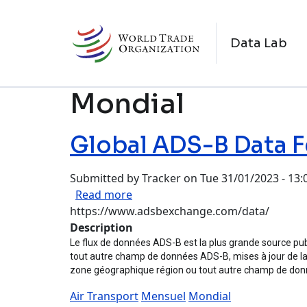
Skip to main content
N
Data Lab
Mondial
Global ADS-B Data 
Submitted by
Tracker
on
Tue 31/01/2023 - 13:
about Global ADS-B Data Feed
Read more
https://www.adsbexchange.com/data/
Description
Le flux de données ADS-B est la plus grande source pub
tout autre champ de données ADS-B, mises à jour de la p
zone géographique région ou tout autre champ de do
Air Transport
Mensuel
Mondial