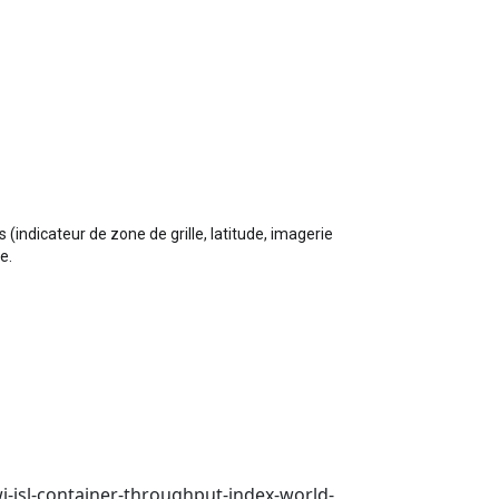
(indicateur de zone de grille, latitude, imagerie
e.
i-isl-container-throughput-index-world-