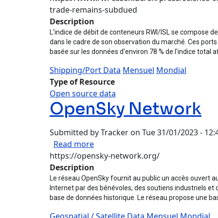
trade-remains-subdued
Description
L'indice de débit de conteneurs RWI/ISL se compose de 
dans le cadre de son observation du marché. Ces ports r
basée sur les données d'environ 78 % de l'indice total aff
Shipping/Port Data
Mensuel
Mondial
Type of Resource
Open source data
OpenSky Network
Submitted by
Tracker
on
Tue 31/01/2023 - 12:
about OpenSky Network
Read more
https://opensky-network.org/
Description
Le réseau OpenSky fournit au public un accès ouvert a
Internet par des bénévoles, des soutiens industriels e
base de données historique. Le réseau propose une bas
Geospatial / Satellite Data
Mensuel
Mondial