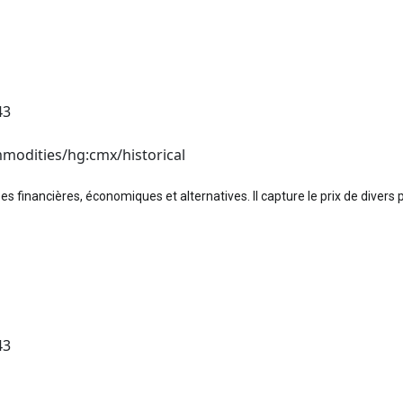
43
modities/hg:cmx/historical
nancières, économiques et alternatives. Il capture le prix de divers p
43