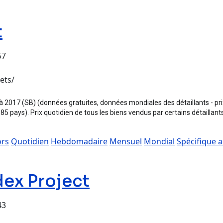
t
57
ets/
 2017 (SB) (données gratuites, données mondiales des détaillants - prix
 pays). Prix ​​quotidien de tous les biens vendus par certains détaillant
ors
Quotidien
Hebdomadaire
Mensuel
Mondial
Spécifique 
dex Project
43
ject