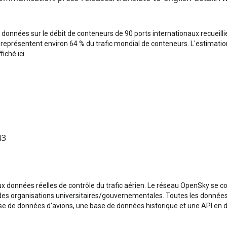
données sur le débit de conteneurs de 90 ports internationaux recueillie
eprésentent environ 64 % du trafic mondial de conteneurs. L'estimation 
iché ici.
43
ux données réelles de contrôle du trafic aérien. Le réseau OpenSky se
t des organisations universitaires/gouvernementales. Toutes les donnée
e de données d'avions, une base de données historique et une API en di