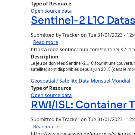
Type of Resource
Open source data
Sentinel-2 L1C Data
Submitted by
Tracker
on
Tue 31/01/2023 - 12:
about Sentinel-2 L1C Dataset
Read more
https://roda.sentinel-hub.com/sentinel-s2-l1
Description
Le jeu de données Sentinel-2 L1C fournit une couverture 
satellite) sont disponibles depuis juin 2015 (dans le mond
Geospatial / Satellite Data
Mensuel
Mondial
Type of Resource
Open source data
RWI/ISL: Container 
Submitted by
Tracker
on
Tue 31/01/2023 - 12:
about RWI/ISL: Container Throug
Read more
https://www.rwi-essen.de/en/press/science-co