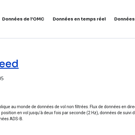
avigation principale
Données de l'OMC
Données en temps réel
Données
Feed
05
lique au monde de données de vol non filtrées. Flux de données en dire
osition en vol jusqu'à deux fois par seconde (2 Hz), données de suivi de 
nnées ADS-B.