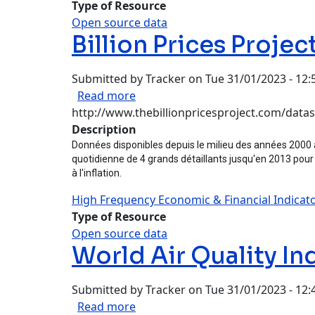
Type of Resource
Open source data
Billion Prices Projec
Submitted by
Tracker
on
Tue 31/01/2023 - 12:
about Billion Prices Project
Read more
http://www.thebillionpricesproject.com/datas
Description
Données disponibles depuis le milieu des années 2000 à
quotidienne de 4 grands détaillants jusqu'en 2013 pour 85
à l'inflation.
High Frequency Economic & Financial Indicat
Type of Resource
Open source data
World Air Quality In
Submitted by
Tracker
on
Tue 31/01/2023 - 12:
about World Air Quality Index Pro
Read more