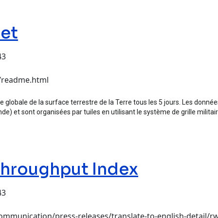
set
43
c/readme.html
globale de la surface terrestre de la Terre tous les 5 jours. Les données 
e) et sont organisées par tuiles en utilisant le système de grille militair
Throughput Index
43
hput Index
mmunication/press-releases/translate-to-english-detail/rw