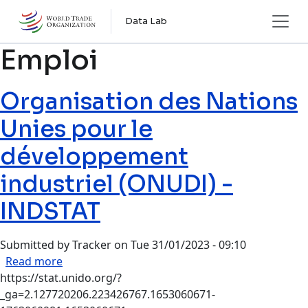
Skip to main content
Data Lab
Emploi
Organisation des Nations
Unies pour le
développement
industriel (ONUDI) -
INDSTAT
Submitted by
Tracker
on
Tue 31/01/2023 - 09:10
about Organisation des Nations Unies pour le 
Read more
https://stat.unido.org/?
_ga=2.127720206.223426767.1653060671-