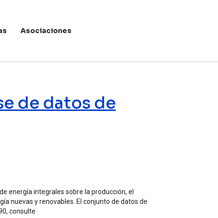
as
Asociaciones
Menú de c
se de datos de
de energía integrales sobre la producción, el
rgía nuevas y renovables. El conjunto de datos de
90, consulte