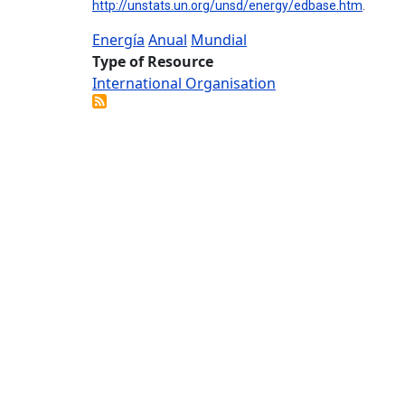
http://unstats.un.org/unsd/energy/edbase.htm
.
Energía
Anual
Mundial
Type of Resource
International Organisation