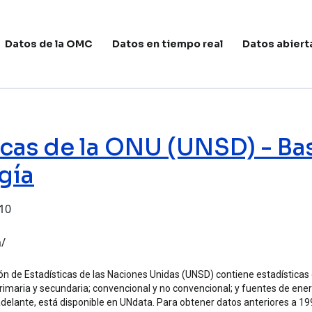
avegación principal
Datos de la OMC
Datos en tiempo real
Datos abiert
icas de la ONU (UNSD) - Ba
gía
:10
 la ONU (UNSD) - Base de datos de estadísticas de energía
a/
ión de Estadísticas de las Naciones Unidas (UNSD) contiene estadísticas 
primaria y secundaria; convencional y no convencional; y fuentes de ene
adelante, está disponible en UNdata. Para obtener datos anteriores a 19