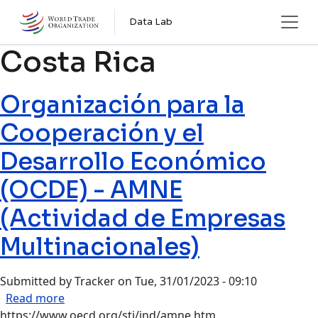
Skip to main content
Data Lab
Costa Rica
Organización para la
Cooperación y el
Desarrollo Económico
(OCDE) - AMNE
(Actividad de Empresas
Multinacionales)
Submitted by
Tracker
on
Tue, 31/01/2023 - 09:10
about Organización para la Cooperación y el D
Read more
https://www.oecd.org/sti/ind/amne.htm