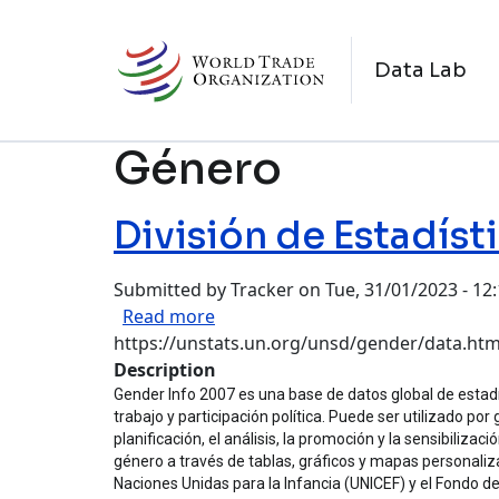
Skip to main content
N
Data Lab
Género
División de Estadís
Submitted by
Tracker
on
Tue, 31/01/2023 - 12
about División de Estadística de
Read more
https://unstats.un.org/unsd/gender/data.htm
Description
Gender Info 2007 es una base de datos global de estadís
trabajo y participación política. Puede ser utilizado p
planificación, el análisis, la promoción y la sensibiliz
género a través de tablas, gráficos y mapas personalizab
Naciones Unidas para la Infancia (UNICEF) y el Fondo d