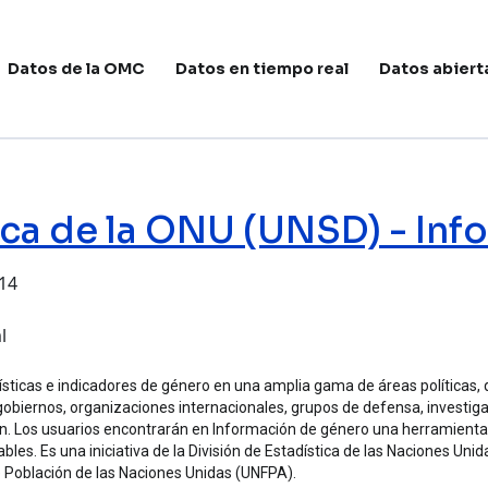
avegación principal
Datos de la OMC
Datos en tiempo real
Datos abiert
tica de la ONU (UNSD) - In
:14
 la ONU (UNSD) - Información de género
l
ticas e indicadores de género en una amplia gama de áreas políticas, qu
or gobiernos, organizaciones internacionales, grupos de defensa, investig
ación. Los usuarios encontrarán en Información de género una herramienta
les. Es una iniciativa de la División de Estadística de las Naciones Uni
e Población de las Naciones Unidas (UNFPA).