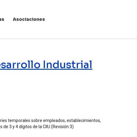
as
Asociaciones
Menú de c
arrollo Industrial
series temporales sobre empleados, establecimientos,
e 3 y 4 dígitos de la CIIU (Revisión 3)