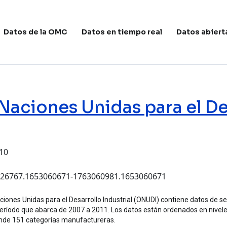
avegación principal
Datos de la OMC
Datos en tiempo real
Datos abiert
Naciones Unidas para el Des
:10
es Unidas para el Desarrollo Industrial (ONUDI) - INDSTAT
3426767.1653060671-1763060981.1653060671
ciones Unidas para el Desarrollo Industrial (ONUDI) contiene datos de 
período que abarca de 2007 a 2011. Los datos están ordenados en niveles d
nde 151 categorías manufactureras.