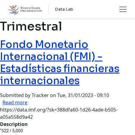
Skip to main content
Data Lab
Trimestral
Fondo Monetario
Internacional (FMI) -
Estadísticas financieras
internacionales
Submitted by
Tracker
on
Tue, 31/01/2023 - 09:10
about Fondo Monetario Internacional (FMI) - Est
Read more
https://data.imf.org/?sk=388dfa60-1d26-4ade-b505-
a05a558d9a42
Description
"522 / 5,000